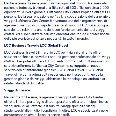
Center è presente nelle principali metropoli del mondo. Nel mercato
nazionale tedesco, troverai una fitta rete di 300 uffici con circa 2.500
dipendenti; a livello globale, Lufthansa City Center impiega oltre 5.000
persone. Dalla sua fondazione nel 1991, la cooperazione delle agenzie di
viaggio Lufthansa City Center è diventata una delle organizzazioni di
agenzie di viaggio in più rapida crescita al mondo. LCC non si occupa
solo del tuo relax, ma anche del buon funzionamento dei tuoi viaggi
d'affari ed è specializzata nell'implementazione rapida e professionale
delle più svariate esigenze e necessità, in tutto il mondo.
LCC Business Travel e LCC Global Travel
LCC Business Travel è il marchio LCC per i viaggi d'affari e offre
soluzioni perfette e individuali per una gestione professionale dei viaggi
d'affari. Per poter offrire a tutti i clienti commerciali multinazionali un
servizio uniforme, Lufthansa City Center ha sviluppato un nuovo
servizio con orientamento globale: LCC Global Travel. LCC Global
Travel offre per la prima volta esperienze nel flusso continuo della
gestione globale dei viaggi, abbinate alla tecnologia collaudata e ai
relativi standard di qualità.
Viaggi di piacere
Nel segmento Leisure, le agenzie di viaggio Lufthansa City Center
offrono l'intero portafoglio di tour operator e offerte principali, inclusi
viaggi individuali, offerte last minute, viaggi speciali e viaggi
studenteschi alle migliori condizioni. Inoltre, LCC è specializzata nelle
competenze chiave di lusso, crociere e golf.